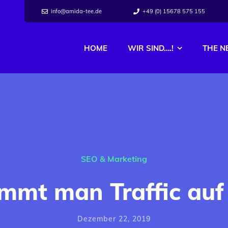
info@amida-tee.de
+49 (0) 15678 575 155
HOME
WIR SIND….!
THE N
SEO & Marketing
mt man Traffic auf 
Dezember 22, 2019